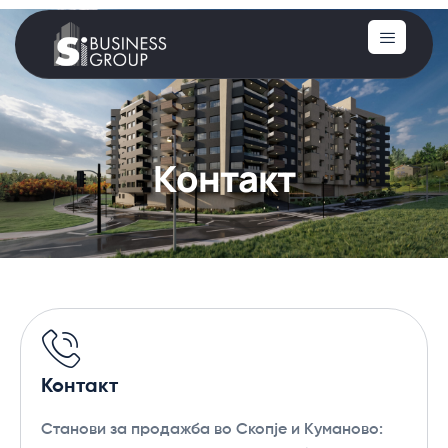
К
о
н
т
а
к
т
Контакт
Станови за продажба во Скопје и Куманово: