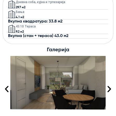
Дневна соба, кујна и трпезарија
29.7 м2
Бања
4.1 м2
Вкупна квадратура: 33.8 м2
43.10 Тераса
9.2 м2
Вкупна (стан + тераса) 43.0 м2
Галерија