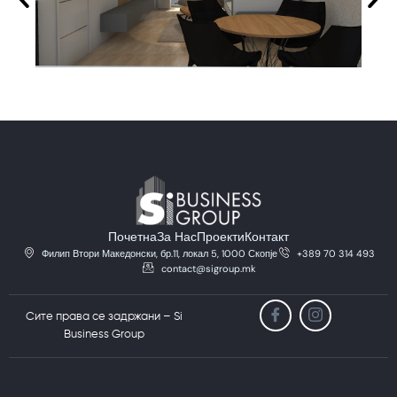
Почетна
За Нас
Проекти
Контакт
Филип Втори Македонски, бр.11, локал 5, 1000 Скопје
+389 70 314 493
contact@sigroup.mk
Сите права се задржани – Si
Business Group