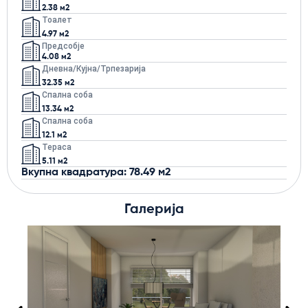
2.38 м2
Тоалет
4.97 м2
Предсобје
4.08 м2
Дневна/кујна/трпезарија
32.35 м2
Спална соба
13.34 м2
Спална соба
12.1 м2
Тераса
5.11 м2
Вкупна квадратура: 78.49 м2
Галерија