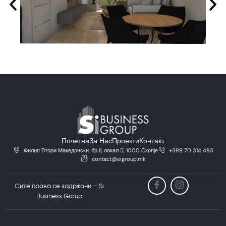
Почетна
За Нас
Проекти
Контакт
Филип Втори Македонски, бр.11, локал 5, 1000 Скопје
+389 70 314 493
contact@sigroup.mk
Сите права се задржани – Si
Business Group