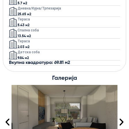
5.7 м2
Дневна/кујна/трпезарија
25.65 м2
Тераса
5.43 м2
Спална соба
13.54 м2
Тераса
2.03 м2
Детска соба
9.84 м2
Вкупна квадратура: 69.81 м2
Галерија