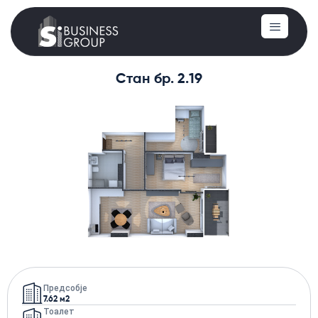
Стан бр. 2.19
Предсобје
7.62 м2
Тоалет