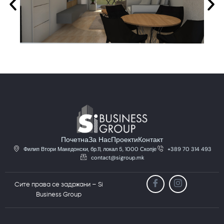
Почетна
За Нас
Проекти
Контакт
Филип Втори Македонски, бр.11, локал 5, 1000 Скопје
+389 70 314 493
contact@sigroup.mk
Сите права се задржани – Si
Business Group