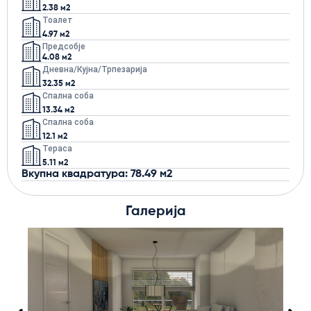
2.38 м2
Тоалет
4.97 м2
Предсобје
4.08 м2
Дневна/кујна/трпезарија
32.35 м2
Спална соба
13.34 м2
Спална соба
12.1 м2
Тераса
5.11 м2
Вкупна квадратура: 78.49 м2
Галерија