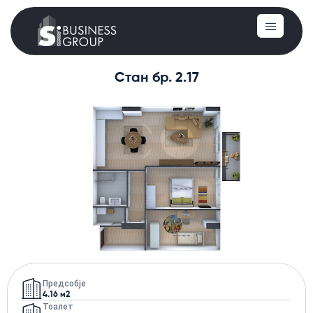
Стан бр. 2.17
Предсобје
4.16 м2
Тоалет