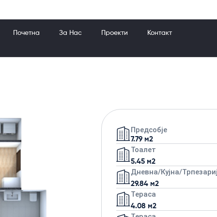
Почетна
За Нас
Проекти
Контакт
Предсобје
7.79 м2
Тоалет
5.45 м2
Дневна/кујна/трпезари
29.84 м2
Тераса
4.08 м2
Тераса