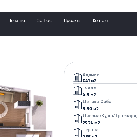
Почетна
За Нас
Проекти
Контакт
Ходник
7.41 м2
Тоалет
4.8 м2
Детска Соба
8.80 м2
Дневна/кујна/трпезари
29.24 м2
Тераса