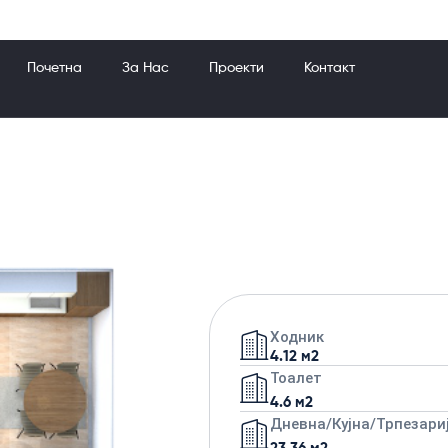
Почетна
За Нас
Проекти
Контакт
Ходник
4.12 м2
Тоалет
4.6 м2
Дневна/кујна/трпезари