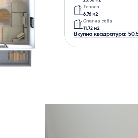
23.36 м2
Тераса
6.76 м2
Спална соба
11.72 м2
Вкупна квадратура: 50.