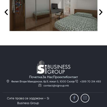
Почетна
За Нас
Проекти
Контакт
Филип Втори Македонски, бр.11, локал 5, 1000 Скопје
+389 70 314 493
contact@sigroup.mk
Сите права се задржани – Si
Business Group