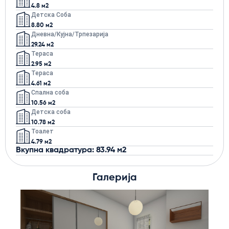
4.8 м2
Детска Соба
8.80 м2
Дневна/кујна/трпезарија
29.24 м2
Тераса
2.95 м2
Тераса
4.61 м2
Спална соба
10.56 м2
Детска соба
10.78 м2
Тоалет
4.79 м2
Вкупна квадратура: 83.94 м2
Галерија