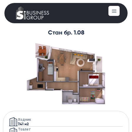
Стан бр. 1.08
Ходник
7.41 м2
Тоалет